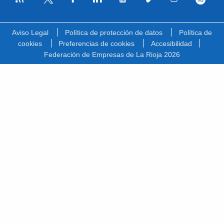
Facebook
Linkedin
Youtube
Vimeo
Instagram
Spotify
Twitter
Aviso Legal
Política de protección de datos
Política de
cookies
Preferencias de cookies
Accesibilidad
Federación de Empresas de La Rioja 2026