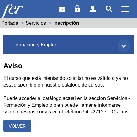
Correo web
Acceso Socios
Acceso Usuar
Mostrar
Ver 
Portada
Servicios
Actual:
Inscripción
Servicios
Formación y Empleo
Aviso
El curso que está intentando solicitar no es válido o ya no
está disponible en nuestro catálogo de cursos.
Puede acceder al catálogo actual en la sección Servicios -
Formación y Empleo o bien puede llamar e informarse
sobre nuestros cursos en el teléfono 941-271271. Gracias.
VOLVER