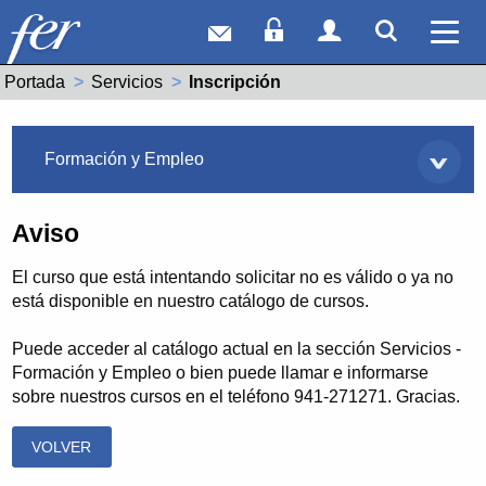
Correo web
Acceso Socios
Acceso Usuar
Mostrar
Ver 
Portada
Servicios
Actual:
Inscripción
Servicios
Formación y Empleo
Aviso
El curso que está intentando solicitar no es válido o ya no
está disponible en nuestro catálogo de cursos.
Puede acceder al catálogo actual en la sección Servicios -
Formación y Empleo o bien puede llamar e informarse
sobre nuestros cursos en el teléfono 941-271271. Gracias.
VOLVER