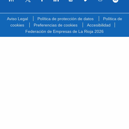
Facebook
Linkedin
Youtube
Vimeo
Instagram
Spotify
Twitter
Aviso Legal
Política de protección de datos
Política de
cookies
Preferencias de cookies
Accesibilidad
Federación de Empresas de La Rioja 2026