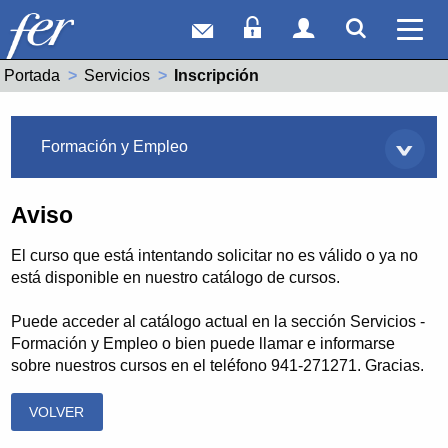
Correo web
Acceso Socios
Acceso Usuar
Mostrar
Ver 
Portada
Servicios
Actual:
Inscripción
Servicios
Formación y Empleo
Aviso
El curso que está intentando solicitar no es válido o ya no
está disponible en nuestro catálogo de cursos.
Puede acceder al catálogo actual en la sección Servicios -
Formación y Empleo o bien puede llamar e informarse
sobre nuestros cursos en el teléfono 941-271271. Gracias.
VOLVER