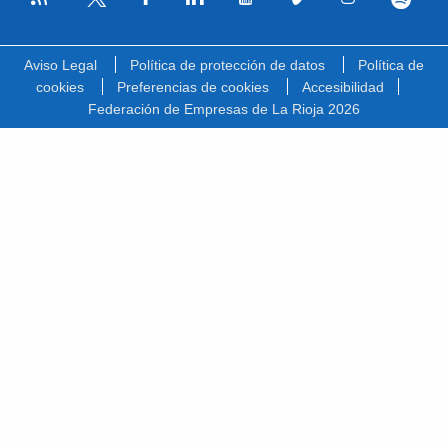
Facebook
Linkedin
Youtube
Vimeo
Instagram
Spotify
Twitter
Aviso Legal
Política de protección de datos
Política de
cookies
Preferencias de cookies
Accesibilidad
Federación de Empresas de La Rioja 2026