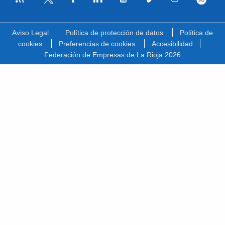
Facebook
Linkedin
Youtube
Vimeo
Instagram
Spotify
Twitter
Aviso Legal
Política de protección de datos
Política de
cookies
Preferencias de cookies
Accesibilidad
Federación de Empresas de La Rioja 2026