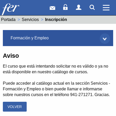
Correo web
Acceso Socios
Acceso Usuar
Mostrar
Ver 
Portada
Servicios
Actual:
Inscripción
Servicios
Formación y Empleo
Aviso
El curso que está intentando solicitar no es válido o ya no
está disponible en nuestro catálogo de cursos.
Puede acceder al catálogo actual en la sección Servicios -
Formación y Empleo o bien puede llamar e informarse
sobre nuestros cursos en el teléfono 941-271271. Gracias.
VOLVER