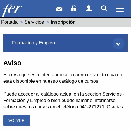
Correo web
Acceso Socios
Acceso Usuar
Mostrar
Ver 
Portada
Servicios
Actual:
Inscripción
Servicios
Formación y Empleo
Aviso
El curso que está intentando solicitar no es válido o ya no
está disponible en nuestro catálogo de cursos.
Puede acceder al catálogo actual en la sección Servicios -
Formación y Empleo o bien puede llamar e informarse
sobre nuestros cursos en el teléfono 941-271271. Gracias.
VOLVER