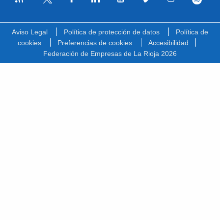
Facebook
Linkedin
Youtube
Vimeo
Instagram
Spotify
Twitter
Aviso Legal
Política de protección de datos
Política de
cookies
Preferencias de cookies
Accesibilidad
Federación de Empresas de La Rioja 2026