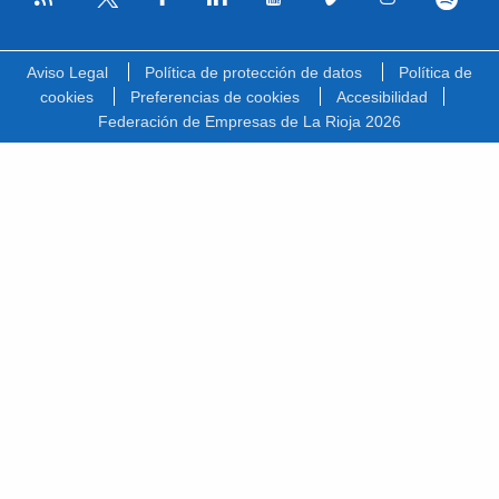
Facebook
Linkedin
Youtube
Vimeo
Instagram
Spotify
Twitter
Aviso Legal
Política de protección de datos
Política de
cookies
Preferencias de cookies
Accesibilidad
Federación de Empresas de La Rioja 2026