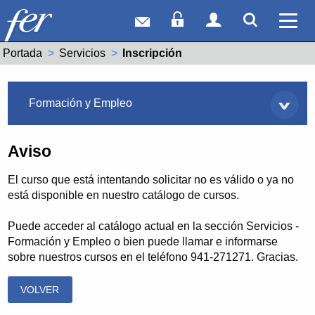
Correo web
Acceso Socios
Acceso Usuar
Mostrar
Ver 
Portada
Servicios
Actual:
Inscripción
Servicios
Formación y Empleo
Aviso
El curso que está intentando solicitar no es válido o ya no
está disponible en nuestro catálogo de cursos.
Puede acceder al catálogo actual en la sección Servicios -
Formación y Empleo o bien puede llamar e informarse
sobre nuestros cursos en el teléfono 941-271271. Gracias.
VOLVER