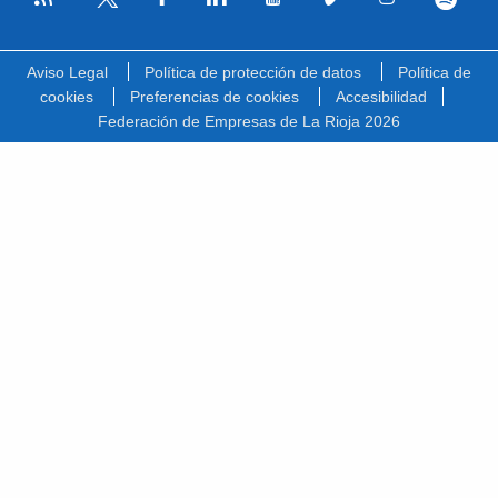
Facebook
Linkedin
Youtube
Vimeo
Instagram
Spotify
Twitter
Aviso Legal
Política de protección de datos
Política de
cookies
Preferencias de cookies
Accesibilidad
Federación de Empresas de La Rioja 2026