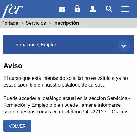
Correo web
Acceso Socios
Acceso Usuar
Mostrar
Ver 
Portada
Servicios
Actual:
Inscripción
Servicios
Formación y Empleo
Aviso
El curso que está intentando solicitar no es válido o ya no
está disponible en nuestro catálogo de cursos.
Puede acceder al catálogo actual en la sección Servicios -
Formación y Empleo o bien puede llamar e informarse
sobre nuestros cursos en el teléfono 941-271271. Gracias.
VOLVER