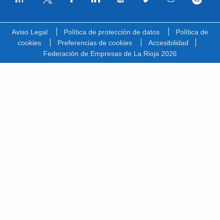
Facebook
Linkedin
Youtube
Vimeo
Instagram
Spotify
Twitter
Aviso Legal
Política de protección de datos
Política de
cookies
Preferencias de cookies
Accesibilidad
Federación de Empresas de La Rioja 2026