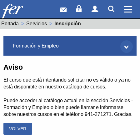
Correo web
Acceso Socios
Acceso Usuar
Mostrar
Ver 
Portada
Servicios
Actual:
Inscripción
Servicios
Formación y Empleo
Aviso
El curso que está intentando solicitar no es válido o ya no
está disponible en nuestro catálogo de cursos.
Puede acceder al catálogo actual en la sección Servicios -
Formación y Empleo o bien puede llamar e informarse
sobre nuestros cursos en el teléfono 941-271271. Gracias.
VOLVER