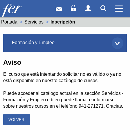
Correo web
Acceso Socios
Acceso Usuar
Mostrar
Ver 
Portada
Servicios
Actual:
Inscripción
Servicios
Formación y Empleo
Aviso
El curso que está intentando solicitar no es válido o ya no
está disponible en nuestro catálogo de cursos.
Puede acceder al catálogo actual en la sección Servicios -
Formación y Empleo o bien puede llamar e informarse
sobre nuestros cursos en el teléfono 941-271271. Gracias.
VOLVER