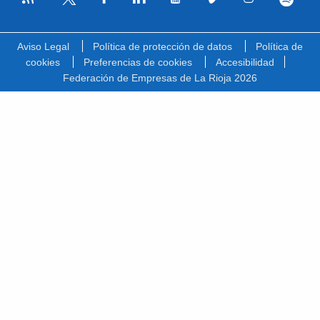
Facebook
Linkedin
Youtube
Vimeo
Instagram
Spotify
Twitter
Aviso Legal
Política de protección de datos
Política de
cookies
Preferencias de cookies
Accesibilidad
Federación de Empresas de La Rioja 2026