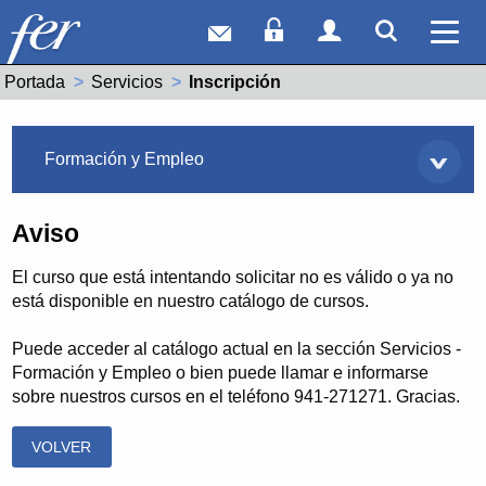
Correo web
Acceso Socios
Acceso Usuar
Mostrar
Ver 
Portada
Servicios
Actual:
Inscripción
Servicios
Formación y Empleo
Aviso
El curso que está intentando solicitar no es válido o ya no
está disponible en nuestro catálogo de cursos.
Puede acceder al catálogo actual en la sección Servicios -
Formación y Empleo o bien puede llamar e informarse
sobre nuestros cursos en el teléfono 941-271271. Gracias.
VOLVER