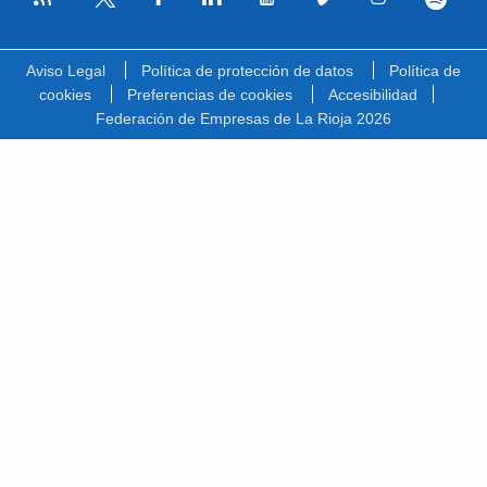
Facebook
Linkedin
Youtube
Vimeo
Instagram
Spotify
Twitter
Aviso Legal
Política de protección de datos
Política de
cookies
Preferencias de cookies
Accesibilidad
Federación de Empresas de La Rioja 2026