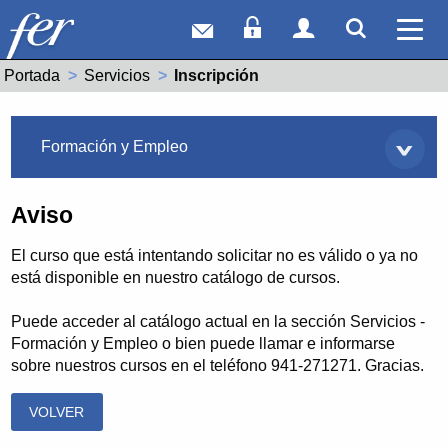
Correo web
Acceso Socios
Acceso Usuar
Mostrar
Ver 
Portada
Servicios
Actual:
Inscripción
Servicios
Formación y Empleo
Aviso
El curso que está intentando solicitar no es válido o ya no
está disponible en nuestro catálogo de cursos.
Puede acceder al catálogo actual en la sección Servicios -
Formación y Empleo o bien puede llamar e informarse
sobre nuestros cursos en el teléfono 941-271271. Gracias.
VOLVER