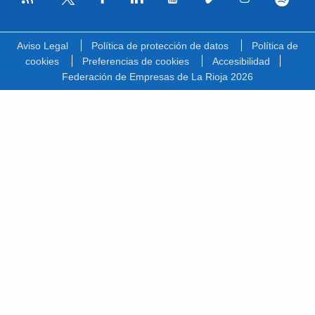
Facebook
Linkedin
Youtube
Vimeo
Instagram
Spotify
Twitter
Aviso Legal
Política de protección de datos
Política de
cookies
Preferencias de cookies
Accesibilidad
Federación de Empresas de La Rioja 2026