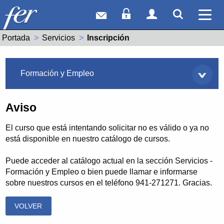
Correo web
Acceso Socios
Acceso Usuar
Mostrar
Ver 
Portada
Servicios
Actual:
Inscripción
Servicios
Formación y Empleo
Aviso
El curso que está intentando solicitar no es válido o ya no
está disponible en nuestro catálogo de cursos.
Puede acceder al catálogo actual en la sección Servicios -
Formación y Empleo o bien puede llamar e informarse
sobre nuestros cursos en el teléfono 941-271271. Gracias.
VOLVER