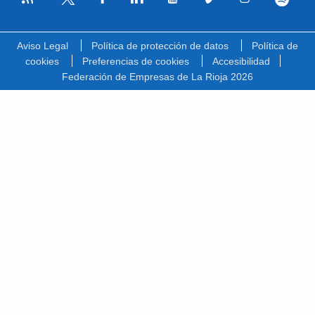
Facebook
Linkedin
Youtube
Vimeo
Instagram
Spotify
Twitter
Aviso Legal
Política de protección de datos
Política de
cookies
Preferencias de cookies
Accesibilidad
Federación de Empresas de La Rioja 2026