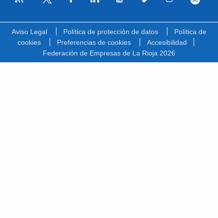
Facebook
Linkedin
Youtube
Vimeo
Instagram
Spotify
Twitter
Aviso Legal
Política de protección de datos
Política de
cookies
Preferencias de cookies
Accesibilidad
Federación de Empresas de La Rioja 2026