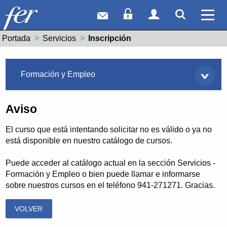
Correo web
Acceso Socios
Acceso Usuar
Mostrar
Ver 
Portada
Servicios
Actual:
Inscripción
Servicios
Formación y Empleo
Aviso
El curso que está intentando solicitar no es válido o ya no
está disponible en nuestro catálogo de cursos.
Puede acceder al catálogo actual en la sección Servicios -
Formación y Empleo o bien puede llamar e informarse
sobre nuestros cursos en el teléfono 941-271271. Gracias.
VOLVER