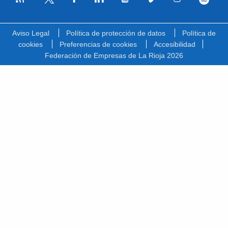
Facebook
Linkedin
Youtube
Vimeo
Instagram
Spotify
Twitter
Aviso Legal
Política de protección de datos
Política de
cookies
Preferencias de cookies
Accesibilidad
Federación de Empresas de La Rioja 2026