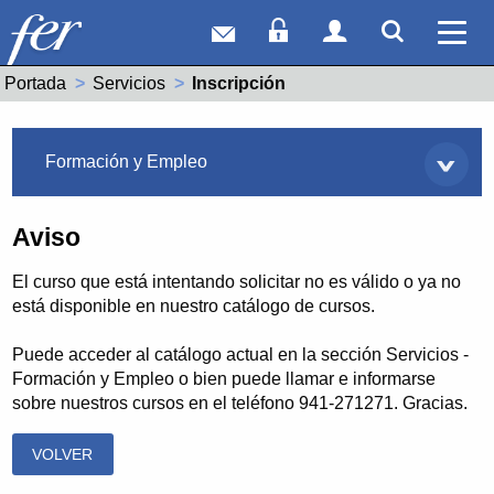
Correo web
Acceso Socios
Acceso Usuar
Mostrar
Ver 
Portada
Servicios
Actual:
Inscripción
Servicios
Formación y Empleo
Aviso
El curso que está intentando solicitar no es válido o ya no
está disponible en nuestro catálogo de cursos.
Puede acceder al catálogo actual en la sección Servicios -
Formación y Empleo o bien puede llamar e informarse
sobre nuestros cursos en el teléfono 941-271271. Gracias.
VOLVER