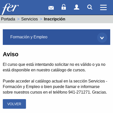
Correo web
Acceso Socios
Acceso Usuar
Mostrar
Ver 
Portada
Servicios
Actual:
Inscripción
Servicios
Formación y Empleo
Aviso
El curso que está intentando solicitar no es válido o ya no
está disponible en nuestro catálogo de cursos.
Puede acceder al catálogo actual en la sección Servicios -
Formación y Empleo o bien puede llamar e informarse
sobre nuestros cursos en el teléfono 941-271271. Gracias.
VOLVER