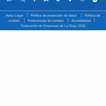
Facebook
Linkedin
Youtube
Vimeo
Instagram
Spotify
Twitter
Aviso Legal
Política de protección de datos
Política de
cookies
Preferencias de cookies
Accesibilidad
Federación de Empresas de La Rioja 2026