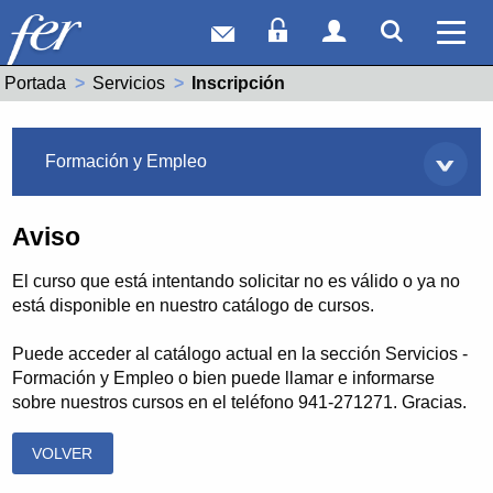
Correo web
Acceso Socios
Acceso Usuar
Mostrar
Ver 
Portada
Servicios
Actual:
Inscripción
Servicios
Formación y Empleo
Aviso
El curso que está intentando solicitar no es válido o ya no
está disponible en nuestro catálogo de cursos.
Puede acceder al catálogo actual en la sección Servicios -
Formación y Empleo o bien puede llamar e informarse
sobre nuestros cursos en el teléfono 941-271271. Gracias.
VOLVER