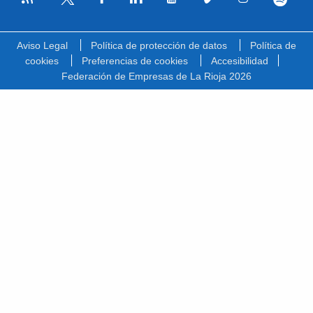
Facebook
Linkedin
Youtube
Vimeo
Instagram
Spotify
Twitter
Aviso Legal
Política de protección de datos
Política de
cookies
Preferencias de cookies
Accesibilidad
Federación de Empresas de La Rioja 2026