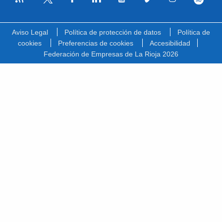
Facebook
Linkedin
Youtube
Vimeo
Instagram
Spotify
Twitter
Aviso Legal
Política de protección de datos
Política de
cookies
Preferencias de cookies
Accesibilidad
Federación de Empresas de La Rioja 2026