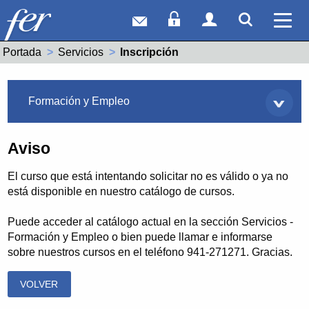
Correo web
Acceso Socios
Acceso Usuar
Mostrar
Ver 
Portada
Servicios
Actual:
Inscripción
Servicios
Formación y Empleo
Aviso
El curso que está intentando solicitar no es válido o ya no
está disponible en nuestro catálogo de cursos.
Puede acceder al catálogo actual en la sección Servicios -
Formación y Empleo o bien puede llamar e informarse
sobre nuestros cursos en el teléfono 941-271271. Gracias.
VOLVER