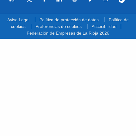
Facebook
Linkedin
Youtube
Vimeo
Instagram
Spotify
Twitter
Aviso Legal
Política de protección de datos
Política de
cookies
Preferencias de cookies
Accesibilidad
Federación de Empresas de La Rioja 2026