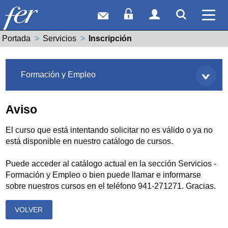
Correo web
Acceso Socios
Acceso Usuar
Mostrar
Ver 
Portada
Servicios
Actual:
Inscripción
Servicios
Formación y Empleo
Aviso
El curso que está intentando solicitar no es válido o ya no
está disponible en nuestro catálogo de cursos.
Puede acceder al catálogo actual en la sección Servicios -
Formación y Empleo o bien puede llamar e informarse
sobre nuestros cursos en el teléfono 941-271271. Gracias.
VOLVER