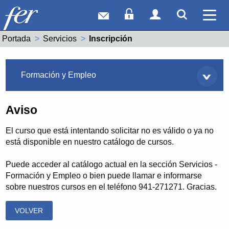
Correo web
Acceso Socios
Acceso Usuar
Mostrar
Ver 
Portada
Servicios
Actual:
Inscripción
Servicios
Formación y Empleo
Aviso
El curso que está intentando solicitar no es válido o ya no
está disponible en nuestro catálogo de cursos.
Puede acceder al catálogo actual en la sección Servicios -
Formación y Empleo o bien puede llamar e informarse
sobre nuestros cursos en el teléfono 941-271271. Gracias.
VOLVER