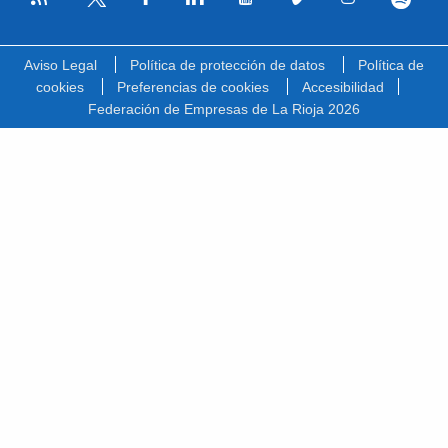
Facebook
Linkedin
Youtube
Vimeo
Instagram
Spotify
Twitter
Aviso Legal
Política de protección de datos
Política de
cookies
Preferencias de cookies
Accesibilidad
Federación de Empresas de La Rioja 2026