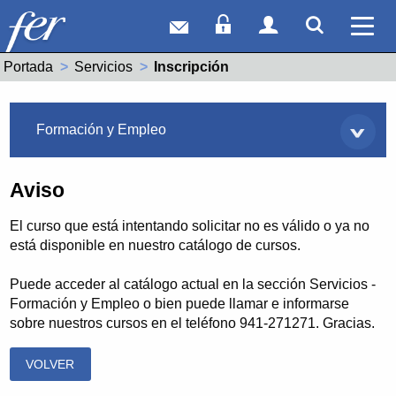
Correo web
Acceso Socios
Acceso Usuar
Mostrar
Ver 
Portada
Servicios
Actual:
Inscripción
Servicios
Formación y Empleo
Aviso
El curso que está intentando solicitar no es válido o ya no
está disponible en nuestro catálogo de cursos.
Puede acceder al catálogo actual en la sección Servicios -
Formación y Empleo o bien puede llamar e informarse
sobre nuestros cursos en el teléfono 941-271271. Gracias.
VOLVER