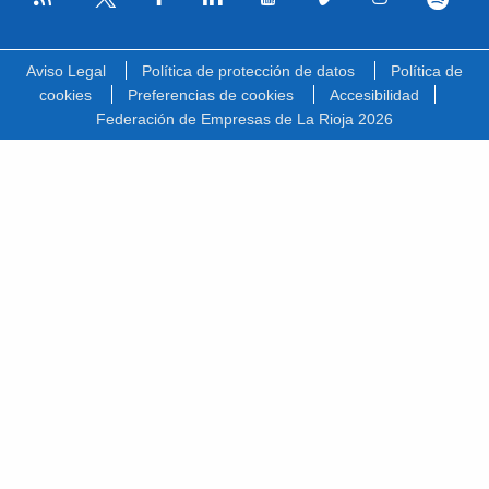
Facebook
Linkedin
Youtube
Vimeo
Instagram
Spotify
Twitter
Aviso Legal
Política de protección de datos
Política de
cookies
Preferencias de cookies
Accesibilidad
Federación de Empresas de La Rioja 2026