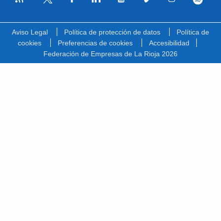
Facebook
Linkedin
Youtube
Vimeo
Instagram
Spotify
Twitter
Aviso Legal
Política de protección de datos
Política de
cookies
Preferencias de cookies
Accesibilidad
Federación de Empresas de La Rioja 2026