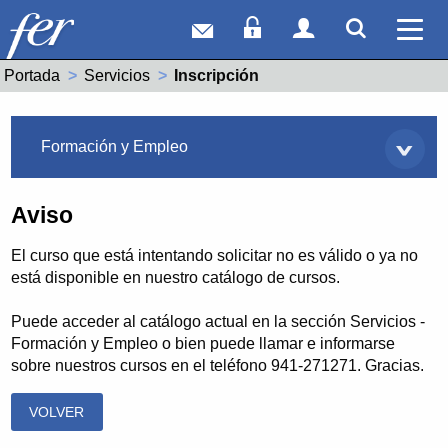
Correo web
Acceso Socios
Acceso Usuar
Mostrar
Ver 
Portada
Servicios
Actual:
Inscripción
Servicios
Formación y Empleo
Aviso
El curso que está intentando solicitar no es válido o ya no
está disponible en nuestro catálogo de cursos.
Puede acceder al catálogo actual en la sección Servicios -
Formación y Empleo o bien puede llamar e informarse
sobre nuestros cursos en el teléfono 941-271271. Gracias.
VOLVER