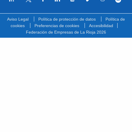
Facebook
Linkedin
Youtube
Vimeo
Instagram
Spotify
Twitter
Aviso Legal
Política de protección de datos
Política de
cookies
Preferencias de cookies
Accesibilidad
Federación de Empresas de La Rioja 2026