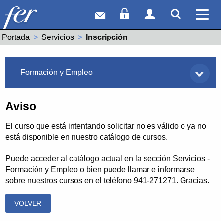
Correo web
Acceso Socios
Acceso Usuar
Mostrar
Ver 
Portada
Servicios
Actual:
Inscripción
Servicios
Formación y Empleo
Aviso
El curso que está intentando solicitar no es válido o ya no
está disponible en nuestro catálogo de cursos.
Puede acceder al catálogo actual en la sección Servicios -
Formación y Empleo o bien puede llamar e informarse
sobre nuestros cursos en el teléfono 941-271271. Gracias.
VOLVER