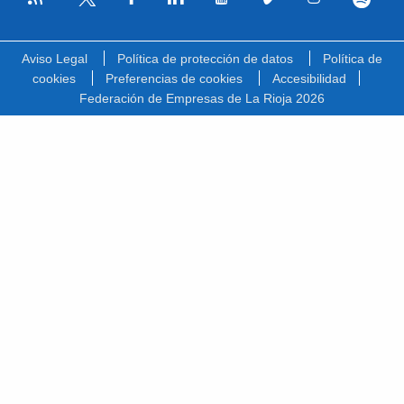
Facebook
Linkedin
Youtube
Vimeo
Instagram
Spotify
Twitter
Aviso Legal
Política de protección de datos
Política de
cookies
Preferencias de cookies
Accesibilidad
Federación de Empresas de La Rioja 2026