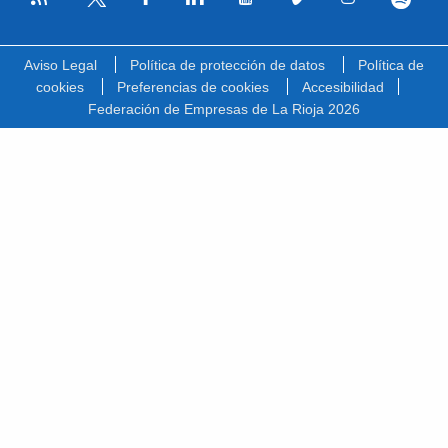
Facebook
Linkedin
Youtube
Vimeo
Instagram
Spotify
Twitter
Aviso Legal
Política de protección de datos
Política de
cookies
Preferencias de cookies
Accesibilidad
Federación de Empresas de La Rioja 2026