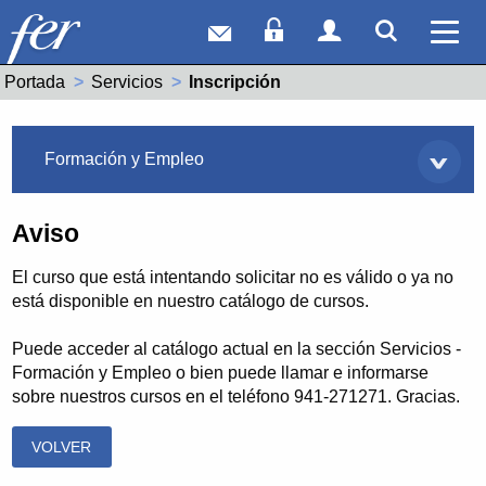
Correo web
Acceso Socios
Acceso Usuar
Mostrar
Ver 
Portada
Servicios
Actual:
Inscripción
Servicios
Formación y Empleo
Aviso
El curso que está intentando solicitar no es válido o ya no
está disponible en nuestro catálogo de cursos.
Puede acceder al catálogo actual en la sección Servicios -
Formación y Empleo o bien puede llamar e informarse
sobre nuestros cursos en el teléfono 941-271271. Gracias.
VOLVER