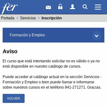
Correo web
Acceso Socios
Acceso Usuar
Mostrar
Ver 
Portada
Servicios
Actual:
Inscripción
Servicios
Formación y Empleo
Aviso
El curso que está intentando solicitar no es válido o ya no
está disponible en nuestro catálogo de cursos.
Puede acceder al catálogo actual en la sección Servicios -
Formación y Empleo o bien puede llamar e informarse
sobre nuestros cursos en el teléfono 941-271271. Gracias.
VOLVER