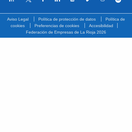
Facebook
Linkedin
Youtube
Vimeo
Instagram
Spotify
Twitter
Aviso Legal
Política de protección de datos
Política de
cookies
Preferencias de cookies
Accesibilidad
Federación de Empresas de La Rioja 2026