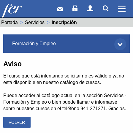
Correo web
Acceso Socios
Acceso Usuar
Mostrar
Ver 
Portada
Servicios
Actual:
Inscripción
Servicios
Formación y Empleo
Aviso
El curso que está intentando solicitar no es válido o ya no
está disponible en nuestro catálogo de cursos.
Puede acceder al catálogo actual en la sección Servicios -
Formación y Empleo o bien puede llamar e informarse
sobre nuestros cursos en el teléfono 941-271271. Gracias.
VOLVER