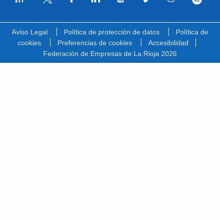
Facebook
Linkedin
Youtube
Vimeo
Instagram
Spotify
Twitter
Aviso Legal
Política de protección de datos
Política de
cookies
Preferencias de cookies
Accesibilidad
Federación de Empresas de La Rioja 2026