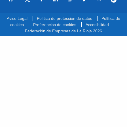
Facebook
Linkedin
Youtube
Vimeo
Instagram
Spotify
Twitter
Aviso Legal
Política de protección de datos
Política de
cookies
Preferencias de cookies
Accesibilidad
Federación de Empresas de La Rioja 2026