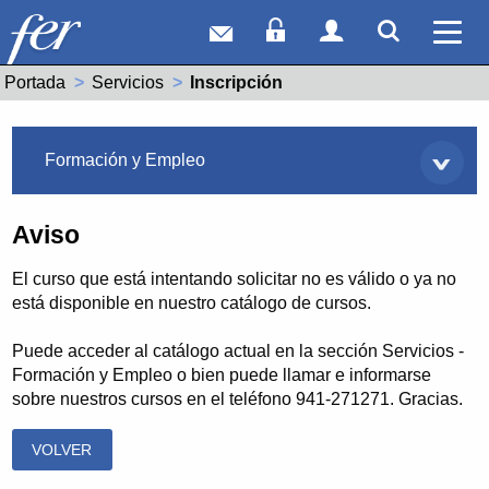
Correo web
Acceso Socios
Acceso Usuar
Mostrar
Ver 
Portada
Servicios
Actual:
Inscripción
Servicios
Formación y Empleo
Aviso
El curso que está intentando solicitar no es válido o ya no
está disponible en nuestro catálogo de cursos.
Puede acceder al catálogo actual en la sección Servicios -
Formación y Empleo o bien puede llamar e informarse
sobre nuestros cursos en el teléfono 941-271271. Gracias.
VOLVER