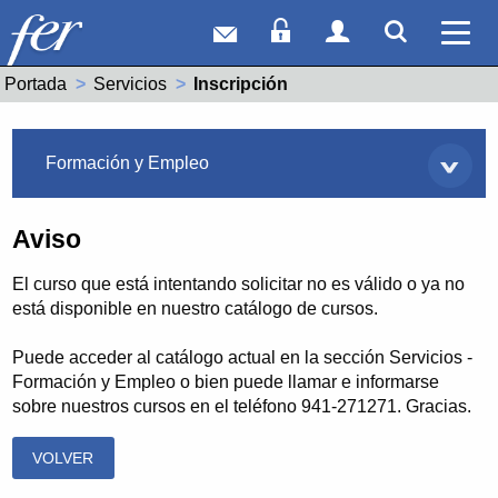
Correo web
Acceso Socios
Acceso Usuar
Mostrar
Ver 
Portada
Servicios
Actual:
Inscripción
Servicios
Formación y Empleo
Aviso
El curso que está intentando solicitar no es válido o ya no
está disponible en nuestro catálogo de cursos.
Puede acceder al catálogo actual en la sección Servicios -
Formación y Empleo o bien puede llamar e informarse
sobre nuestros cursos en el teléfono 941-271271. Gracias.
VOLVER