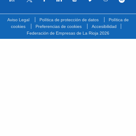
Facebook
Linkedin
Youtube
Vimeo
Instagram
Spotify
Twitter
Aviso Legal
Política de protección de datos
Política de
cookies
Preferencias de cookies
Accesibilidad
Federación de Empresas de La Rioja 2026