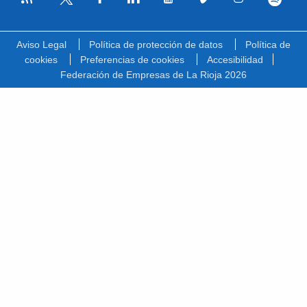
Facebook
Linkedin
Youtube
Vimeo
Instagram
Spotify
Twitter
Aviso Legal
Política de protección de datos
Política de
cookies
Preferencias de cookies
Accesibilidad
Federación de Empresas de La Rioja 2026