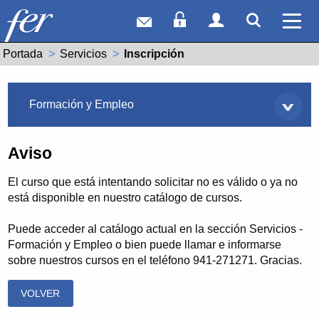
Correo web
Acceso Socios
Acceso Usuar
Mostrar
Ver 
Portada
Servicios
Actual:
Inscripción
Servicios
Formación y Empleo
Aviso
El curso que está intentando solicitar no es válido o ya no
está disponible en nuestro catálogo de cursos.
Puede acceder al catálogo actual en la sección Servicios -
Formación y Empleo o bien puede llamar e informarse
sobre nuestros cursos en el teléfono 941-271271. Gracias.
VOLVER