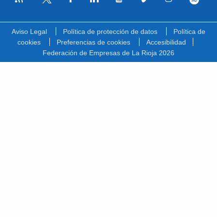
Facebook
Linkedin
Youtube
Vimeo
Instagram
Spotify
Twitter
Aviso Legal
Política de protección de datos
Política de
cookies
Preferencias de cookies
Accesibilidad
Federación de Empresas de La Rioja 2026