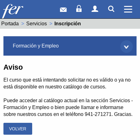
Correo web
Acceso Socios
Acceso Usuar
Mostrar
Ver 
Portada
Servicios
Actual:
Inscripción
Servicios
Formación y Empleo
Aviso
El curso que está intentando solicitar no es válido o ya no
está disponible en nuestro catálogo de cursos.
Puede acceder al catálogo actual en la sección Servicios -
Formación y Empleo o bien puede llamar e informarse
sobre nuestros cursos en el teléfono 941-271271. Gracias.
VOLVER