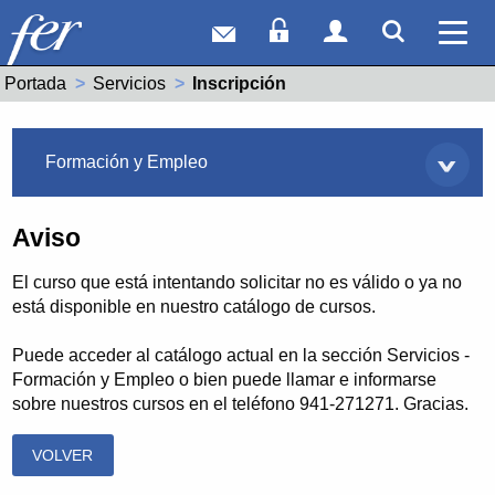
Correo web
Acceso Socios
Acceso Usuar
Mostrar
Ver 
Portada
Servicios
Actual:
Inscripción
Servicios
Formación y Empleo
Aviso
El curso que está intentando solicitar no es válido o ya no
está disponible en nuestro catálogo de cursos.
Puede acceder al catálogo actual en la sección Servicios -
Formación y Empleo o bien puede llamar e informarse
sobre nuestros cursos en el teléfono 941-271271. Gracias.
VOLVER