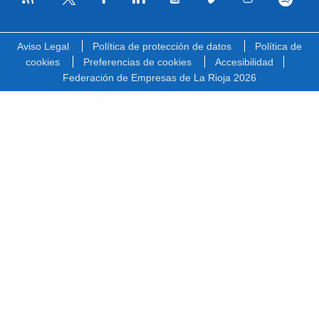
Facebook
Linkedin
Youtube
Vimeo
Instagram
Spotify
Twitter
Aviso Legal
Política de protección de datos
Política de
cookies
Preferencias de cookies
Accesibilidad
Federación de Empresas de La Rioja 2026