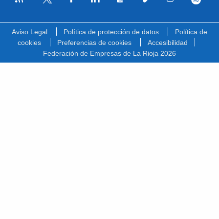
Facebook
Linkedin
Youtube
Vimeo
Instagram
Spotify
Twitter
Aviso Legal
Política de protección de datos
Política de
cookies
Preferencias de cookies
Accesibilidad
Federación de Empresas de La Rioja 2026