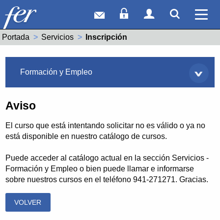
Correo web
Acceso Socios
Acceso Usuar
Mostrar
Ver 
Portada
Servicios
Actual:
Inscripción
Servicios
Formación y Empleo
Aviso
El curso que está intentando solicitar no es válido o ya no
está disponible en nuestro catálogo de cursos.
Puede acceder al catálogo actual en la sección Servicios -
Formación y Empleo o bien puede llamar e informarse
sobre nuestros cursos en el teléfono 941-271271. Gracias.
VOLVER