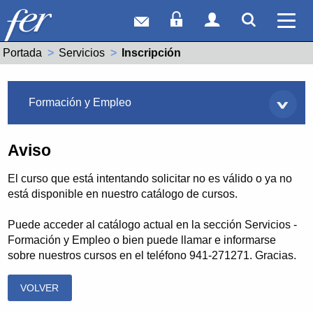
Correo web
Acceso Socios
Acceso Usuar
Mostrar
Ver 
Portada
Servicios
Actual:
Inscripción
Servicios
Formación y Empleo
Aviso
El curso que está intentando solicitar no es válido o ya no
está disponible en nuestro catálogo de cursos.
Puede acceder al catálogo actual en la sección Servicios -
Formación y Empleo o bien puede llamar e informarse
sobre nuestros cursos en el teléfono 941-271271. Gracias.
VOLVER