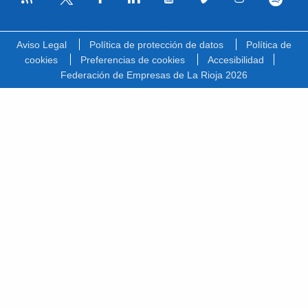
Facebook
Linkedin
Youtube
Vimeo
Instagram
Spotify
Twitter
Aviso Legal
Política de protección de datos
Política de
cookies
Preferencias de cookies
Accesibilidad
Federación de Empresas de La Rioja 2026