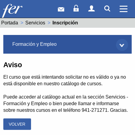
Correo web
Acceso Socios
Acceso Usuar
Mostrar
Ver 
Portada
Servicios
Actual:
Inscripción
Servicios
Formación y Empleo
Aviso
El curso que está intentando solicitar no es válido o ya no
está disponible en nuestro catálogo de cursos.
Puede acceder al catálogo actual en la sección Servicios -
Formación y Empleo o bien puede llamar e informarse
sobre nuestros cursos en el teléfono 941-271271. Gracias.
VOLVER