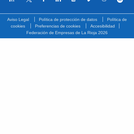
Facebook
Linkedin
Youtube
Vimeo
Instagram
Spotify
Twitter
Aviso Legal
Política de protección de datos
Política de
cookies
Preferencias de cookies
Accesibilidad
Federación de Empresas de La Rioja 2026