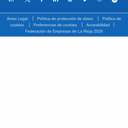
Facebook
Linkedin
Youtube
Vimeo
Instagram
Spotify
Twitter
Aviso Legal
Política de protección de datos
Política de
cookies
Preferencias de cookies
Accesibilidad
Federación de Empresas de La Rioja 2026