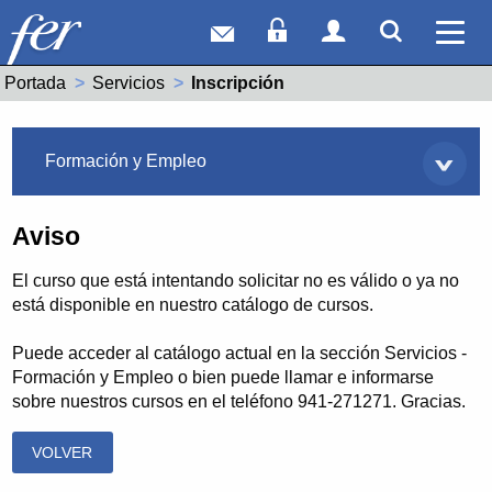
Correo web
Acceso Socios
Acceso Usuar
Mostrar
Ver 
Portada
Servicios
Actual:
Inscripción
Servicios
Formación y Empleo
Aviso
El curso que está intentando solicitar no es válido o ya no
está disponible en nuestro catálogo de cursos.
Puede acceder al catálogo actual en la sección Servicios -
Formación y Empleo o bien puede llamar e informarse
sobre nuestros cursos en el teléfono 941-271271. Gracias.
VOLVER