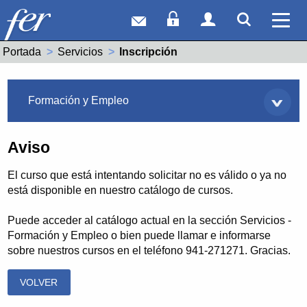
Correo web
Acceso Socios
Acceso Usuar
Mostrar
Ver 
Portada
Servicios
Actual:
Inscripción
Servicios
Formación y Empleo
Aviso
El curso que está intentando solicitar no es válido o ya no
está disponible en nuestro catálogo de cursos.
Puede acceder al catálogo actual en la sección Servicios -
Formación y Empleo o bien puede llamar e informarse
sobre nuestros cursos en el teléfono 941-271271. Gracias.
VOLVER