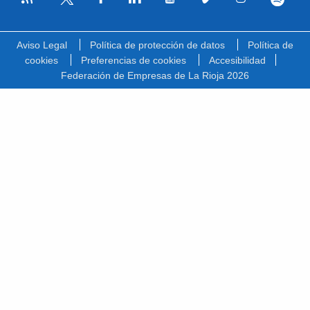
Facebook
Linkedin
Youtube
Vimeo
Instagram
Spotify
Twitter
Aviso Legal
Política de protección de datos
Política de
cookies
Preferencias de cookies
Accesibilidad
Federación de Empresas de La Rioja 2026