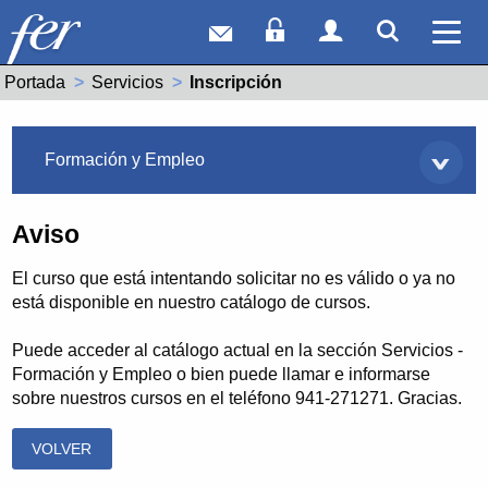
Correo web
Acceso Socios
Acceso Usuar
Mostrar
Ver 
Portada
Servicios
Actual:
Inscripción
Servicios
Formación y Empleo
Aviso
El curso que está intentando solicitar no es válido o ya no
está disponible en nuestro catálogo de cursos.
Puede acceder al catálogo actual en la sección Servicios -
Formación y Empleo o bien puede llamar e informarse
sobre nuestros cursos en el teléfono 941-271271. Gracias.
VOLVER