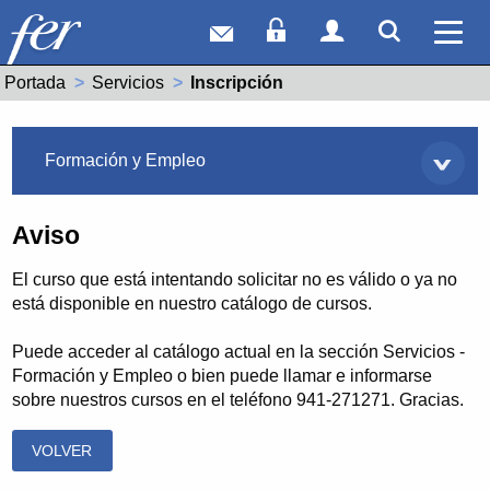
Correo web
Acceso Socios
Acceso Usuar
Mostrar
Ver 
Portada
Servicios
Actual:
Inscripción
Servicios
Formación y Empleo
Aviso
El curso que está intentando solicitar no es válido o ya no
está disponible en nuestro catálogo de cursos.
Puede acceder al catálogo actual en la sección Servicios -
Formación y Empleo o bien puede llamar e informarse
sobre nuestros cursos en el teléfono 941-271271. Gracias.
VOLVER