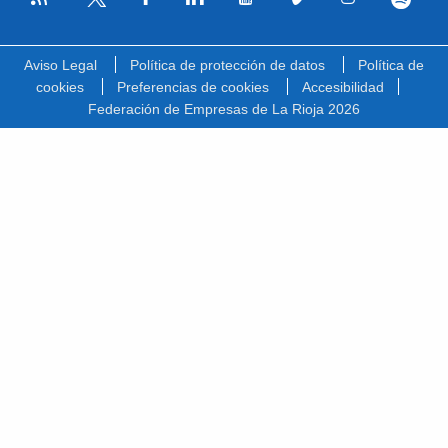
Facebook
Linkedin
Youtube
Vimeo
Instagram
Spotify
Twitter
Aviso Legal
Política de protección de datos
Política de
cookies
Preferencias de cookies
Accesibilidad
Federación de Empresas de La Rioja 2026