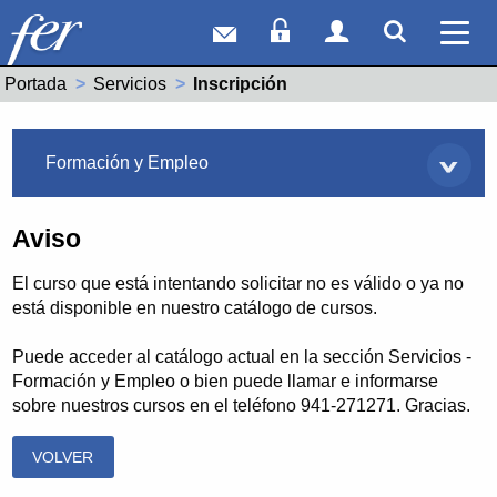
Correo web
Acceso Socios
Acceso Usuar
Mostrar
Ver 
Portada
Servicios
Actual:
Inscripción
Servicios
Formación y Empleo
Aviso
El curso que está intentando solicitar no es válido o ya no
está disponible en nuestro catálogo de cursos.
Puede acceder al catálogo actual en la sección Servicios -
Formación y Empleo o bien puede llamar e informarse
sobre nuestros cursos en el teléfono 941-271271. Gracias.
VOLVER