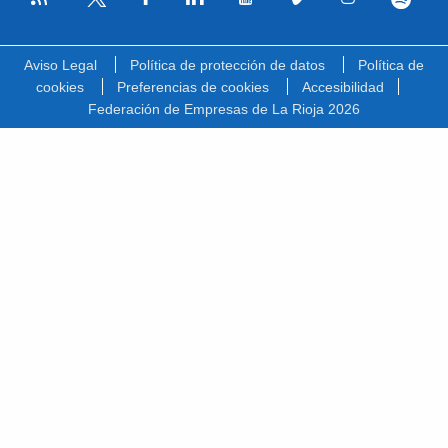
Facebook
Linkedin
Youtube
Vimeo
Instagram
Spotify
Twitter
Aviso Legal
Política de protección de datos
Política de
cookies
Preferencias de cookies
Accesibilidad
Federación de Empresas de La Rioja 2026