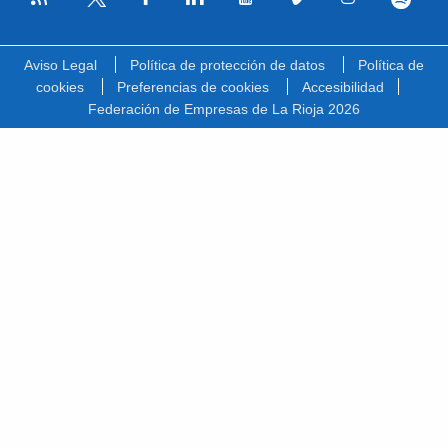
Facebook
Linkedin
Youtube
Vimeo
Instagram
Spotify
Twitter
Aviso Legal
Política de protección de datos
Política de
cookies
Preferencias de cookies
Accesibilidad
Federación de Empresas de La Rioja 2026