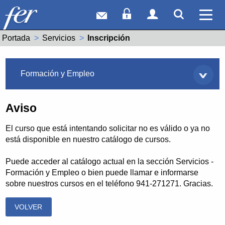
Correo web
Acceso Socios
Acceso Usuar
Mostrar
Ver 
Portada
Servicios
Actual:
Inscripción
Servicios
Formación y Empleo
Aviso
El curso que está intentando solicitar no es válido o ya no
está disponible en nuestro catálogo de cursos.
Puede acceder al catálogo actual en la sección Servicios -
Formación y Empleo o bien puede llamar e informarse
sobre nuestros cursos en el teléfono 941-271271. Gracias.
VOLVER