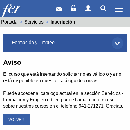
Correo web
Acceso Socios
Acceso Usuar
Mostrar
Ver 
Portada
Servicios
Actual:
Inscripción
Servicios
Formación y Empleo
Aviso
El curso que está intentando solicitar no es válido o ya no
está disponible en nuestro catálogo de cursos.
Puede acceder al catálogo actual en la sección Servicios -
Formación y Empleo o bien puede llamar e informarse
sobre nuestros cursos en el teléfono 941-271271. Gracias.
VOLVER