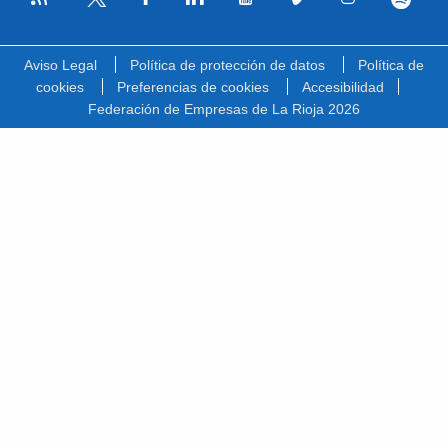
Facebook
Linkedin
Youtube
Vimeo
Instagram
Spotify
Twitter
Aviso Legal
Política de protección de datos
Política de
cookies
Preferencias de cookies
Accesibilidad
Federación de Empresas de La Rioja 2026