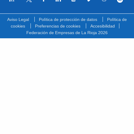
Facebook
Linkedin
Youtube
Vimeo
Instagram
Spotify
Twitter
Aviso Legal
Política de protección de datos
Política de
cookies
Preferencias de cookies
Accesibilidad
Federación de Empresas de La Rioja 2026