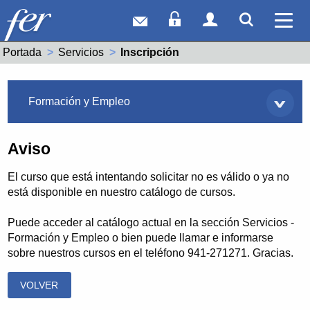
Correo web
Acceso Socios
Acceso Usuar
Mostrar
Ver 
Portada
Servicios
Actual:
Inscripción
Servicios
Formación y Empleo
Aviso
El curso que está intentando solicitar no es válido o ya no
está disponible en nuestro catálogo de cursos.
Puede acceder al catálogo actual en la sección Servicios -
Formación y Empleo o bien puede llamar e informarse
sobre nuestros cursos en el teléfono 941-271271. Gracias.
VOLVER