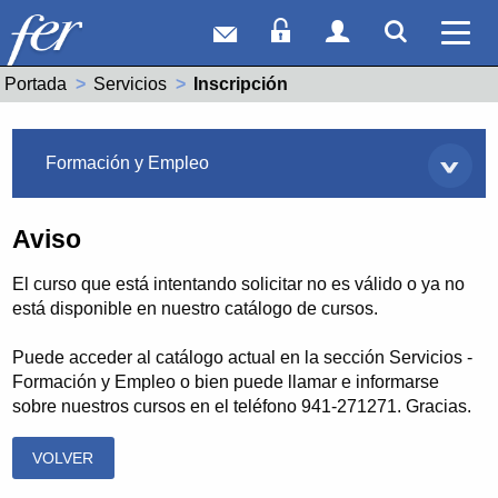
Correo web
Acceso Socios
Acceso Usuar
Mostrar
Ver 
Portada
Servicios
Actual:
Inscripción
Servicios
Formación y Empleo
Aviso
El curso que está intentando solicitar no es válido o ya no
está disponible en nuestro catálogo de cursos.
Puede acceder al catálogo actual en la sección Servicios -
Formación y Empleo o bien puede llamar e informarse
sobre nuestros cursos en el teléfono 941-271271. Gracias.
VOLVER