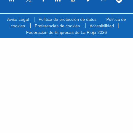
Facebook
Linkedin
Youtube
Vimeo
Instagram
Spotify
Twitter
Aviso Legal
Política de protección de datos
Política de
cookies
Preferencias de cookies
Accesibilidad
Federación de Empresas de La Rioja 2026