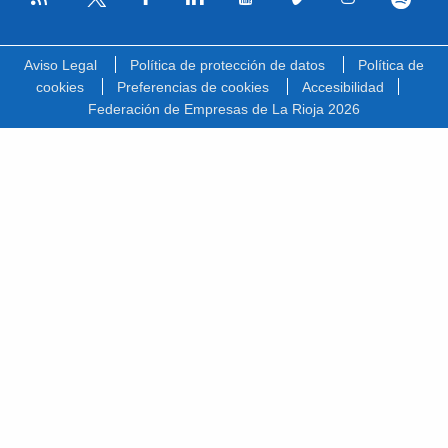
Facebook
Linkedin
Youtube
Vimeo
Instagram
Spotify
Twitter
Aviso Legal
Política de protección de datos
Política de
cookies
Preferencias de cookies
Accesibilidad
Federación de Empresas de La Rioja 2026