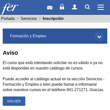
Correo web
Acceso Socios
Acceso Usuar
Mostrar
Ver 
Portada
Servicios
Actual:
Inscripción
Servicios
Formación y Empleo
Aviso
El curso que está intentando solicitar no es válido o ya no
está disponible en nuestro catálogo de cursos.
Puede acceder al catálogo actual en la sección Servicios -
Formación y Empleo o bien puede llamar e informarse
sobre nuestros cursos en el teléfono 941-271271. Gracias.
VOLVER