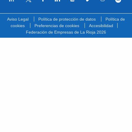
Facebook
Linkedin
Youtube
Vimeo
Instagram
Spotify
Twitter
Aviso Legal
Política de protección de datos
Política de
cookies
Preferencias de cookies
Accesibilidad
Federación de Empresas de La Rioja 2026