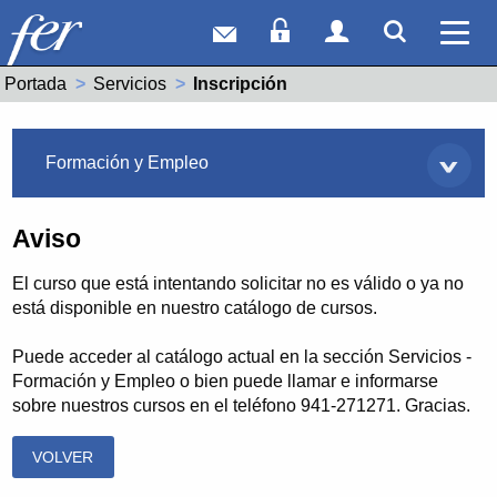
Correo web
Acceso Socios
Acceso Usuar
Mostrar
Ver 
Portada
Servicios
Actual:
Inscripción
Servicios
Formación y Empleo
Aviso
El curso que está intentando solicitar no es válido o ya no
está disponible en nuestro catálogo de cursos.
Puede acceder al catálogo actual en la sección Servicios -
Formación y Empleo o bien puede llamar e informarse
sobre nuestros cursos en el teléfono 941-271271. Gracias.
VOLVER