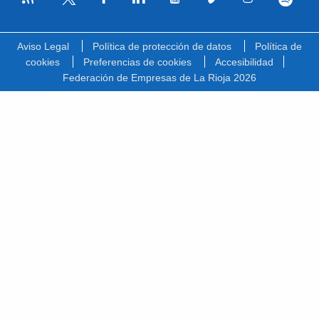
Facebook
Linkedin
Youtube
Vimeo
Instagram
Spotify
Twitter
Aviso Legal
Política de protección de datos
Política de
cookies
Preferencias de cookies
Accesibilidad
Federación de Empresas de La Rioja 2026