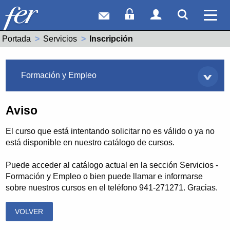
Correo web
Acceso Socios
Acceso Usuar
Mostrar
Ver 
Portada
Servicios
Actual:
Inscripción
Servicios
Formación y Empleo
Aviso
El curso que está intentando solicitar no es válido o ya no
está disponible en nuestro catálogo de cursos.
Puede acceder al catálogo actual en la sección Servicios -
Formación y Empleo o bien puede llamar e informarse
sobre nuestros cursos en el teléfono 941-271271. Gracias.
VOLVER