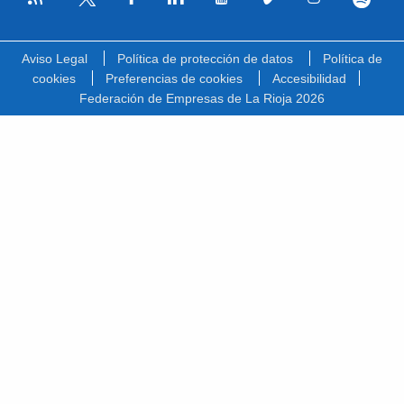
Facebook
Linkedin
Youtube
Vimeo
Instagram
Spotify
Twitter
Aviso Legal
Política de protección de datos
Política de
cookies
Preferencias de cookies
Accesibilidad
Federación de Empresas de La Rioja 2026