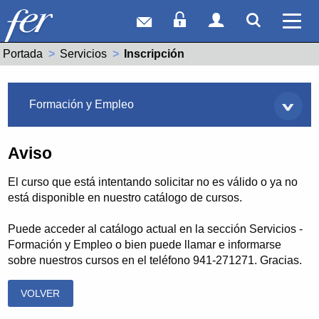
Correo web
Acceso Socios
Acceso Usuar
Mostrar
Ver 
Portada
Servicios
Actual:
Inscripción
Servicios
Formación y Empleo
Aviso
El curso que está intentando solicitar no es válido o ya no
está disponible en nuestro catálogo de cursos.
Puede acceder al catálogo actual en la sección Servicios -
Formación y Empleo o bien puede llamar e informarse
sobre nuestros cursos en el teléfono 941-271271. Gracias.
VOLVER