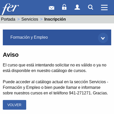
Correo web
Acceso Socios
Acceso Usuar
Mostrar
Ver 
Portada
Servicios
Actual:
Inscripción
Servicios
Formación y Empleo
Aviso
El curso que está intentando solicitar no es válido o ya no
está disponible en nuestro catálogo de cursos.
Puede acceder al catálogo actual en la sección Servicios -
Formación y Empleo o bien puede llamar e informarse
sobre nuestros cursos en el teléfono 941-271271. Gracias.
VOLVER