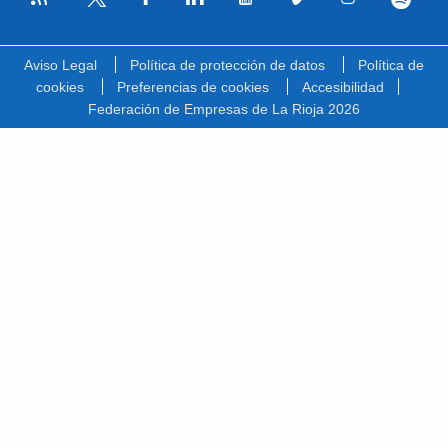
Facebook
Linkedin
Youtube
Vimeo
Instagram
Spotify
Twitter
Aviso Legal
Política de protección de datos
Política de
cookies
Preferencias de cookies
Accesibilidad
Federación de Empresas de La Rioja 2026