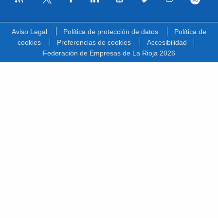
Facebook
Linkedin
Youtube
Vimeo
Instagram
Spotify
Twitter
Aviso Legal
Política de protección de datos
Política de
cookies
Preferencias de cookies
Accesibilidad
Federación de Empresas de La Rioja 2026