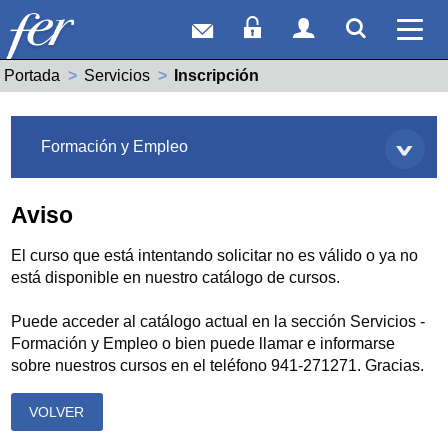
Correo web
Acceso Socios
Acceso Usuar
Mostrar
Ver 
Portada
Servicios
Actual:
Inscripción
Servicios
Formación y Empleo
Aviso
El curso que está intentando solicitar no es válido o ya no
está disponible en nuestro catálogo de cursos.
Puede acceder al catálogo actual en la sección Servicios -
Formación y Empleo o bien puede llamar e informarse
sobre nuestros cursos en el teléfono 941-271271. Gracias.
VOLVER