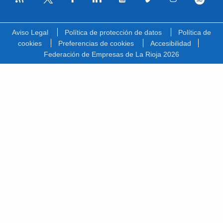
Facebook
Linkedin
Youtube
Vimeo
Instagram
Spotify
Twitter
Aviso Legal
Política de protección de datos
Política de
cookies
Preferencias de cookies
Accesibilidad
Federación de Empresas de La Rioja 2026