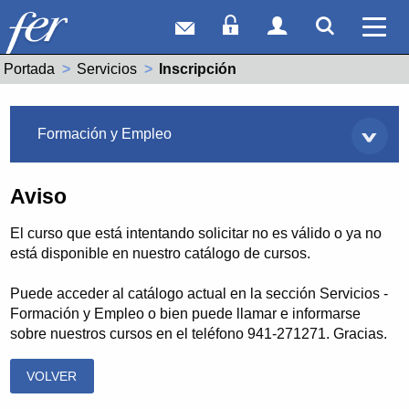
Correo web
Acceso Socios
Acceso Usuar
Mostrar
Ver 
Portada
Servicios
Actual:
Inscripción
Servicios
Formación y Empleo
Aviso
El curso que está intentando solicitar no es válido o ya no
está disponible en nuestro catálogo de cursos.
Puede acceder al catálogo actual en la sección Servicios -
Formación y Empleo o bien puede llamar e informarse
sobre nuestros cursos en el teléfono 941-271271. Gracias.
VOLVER